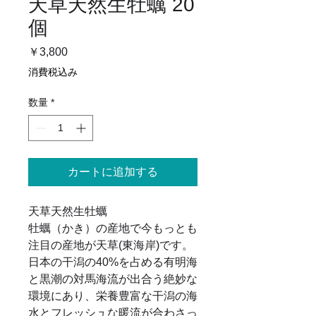
天草天然生牡蠣 20
個
価
￥3,800
格
消費税込み
数量
*
カートに追加する
天草天然生牡蠣
牡蠣（かき）の産地で今もっとも
注目の産地が天草(東海岸)です。
日本の干潟の40%を占める有明海
と黒潮の対馬海流が出合う絶妙な
環境にあり、栄養豊富な干潟の海
水とフレッシュな暖流が合わさっ