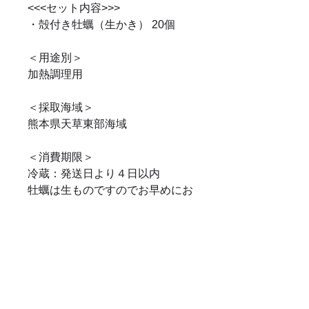
<<<セット内容>>>
・殻付き牡蠣（生かき） 20個
＜用途別＞
加熱調理用
＜採取海域＞
熊本県天草東部海域
＜消費期限＞
冷蔵：発送日より４日以内
牡蠣は生ものですのでお早めにお
召し上がり下さい。
＜保存方法＞
殻付き牡蠣 10℃以下で保存
＜ご注意！＞
・商品到着のご希望日時がある場