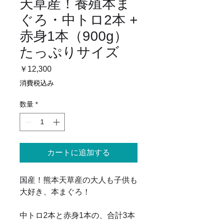
天草産！養殖本ま
ぐろ・中トロ2本 +
赤身1本（900g）
たっぷりサイズ
価
￥12,300
格
消費税込み
数量
*
カートに追加する
国産！熊本天草産の大人も子供も
大好き、本まぐろ！
中トロ2本と赤身1本の、合計3本