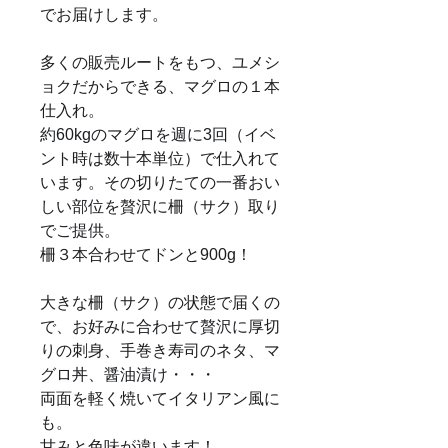
でお届けします。
多くの販売ルートをもつ、ユメシ
ョクだからできる、マグロの１本
仕入れ。
約60kgのマグロを週に3回（イベ
ント時は数十本単位）で仕入れて
います。その切りたての一番おい
しい部位を贅沢に柵（サク）取り
でご提供。
柵３本合わせてドンと900g！
大きな柵（サク）の状態で届くの
で、お好みに合わせて贅沢に厚切
りの刺身、手巻き寿司のネタ、マ
グロ丼、醤油漬け・・・
両面を軽く焼いてイタリアン風に
も。
甘みと色味が違います！