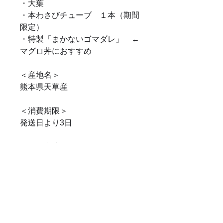
・大葉
・本わさびチューブ １本（期間
限定）
・特製「まかないゴマダレ」 ←
マグロ丼におすすめ
＜産地名＞
熊本県天草産
＜消費期限＞
発送日より3日
＜保存方法＞
冷蔵
＜ご注意！＞
・商品到着のご希望日時がある場
合はご注文時にご指定ください。
・冷凍されていない生マグロのた